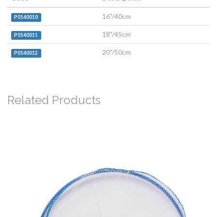
16"/40cm
P0140010
18"/45cm
P0140011
20"/50cm
P0140012
Related Products