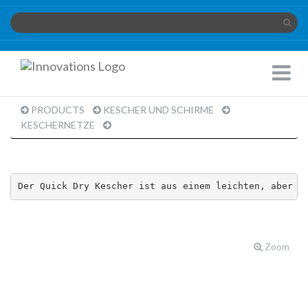
Innovations
Toggle
Limited
Navigat
PRODUCTS
KESCHER UND SCHIRME
KESCHERNETZE
PRODUCT
PAGE
Der Quick Dry Kescher ist aus einem leichten, aber s
Zoom