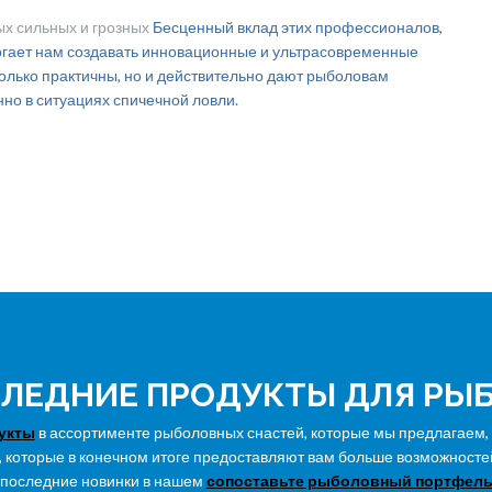
мых сильных и грозных
Бесценный вклад этих профессионалов,
огает нам создавать инновационные и
ультрасовременные
только практичны, но и действительно дают рыболовам
но в ситуациях спичечной ловли.
ЛЕДНИЕ ПРОДУКТЫ ДЛЯ РЫ
укты
в ассортименте рыболовных снастей, которые мы предлагаем,
которые в конечном итоге предоставляют вам больше возможностей
 последние новинки в нашем
сопоставьте рыболовный портфель