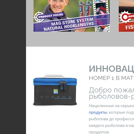
ИННОВА
НОМЕР 1 В МА
Добро пожал
рыболовов-
Нацеленные на серьез
продукты
, которые по
рыболова до професси
каждого рыболова в н
продуктов.