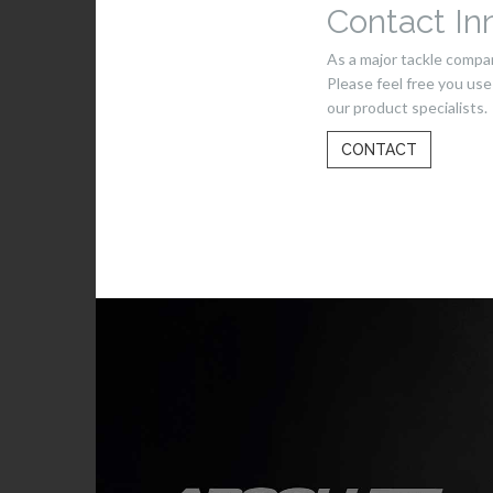
Contact In
As a major tackle compa
Please feel free you us
our product specialists.
CONTACT