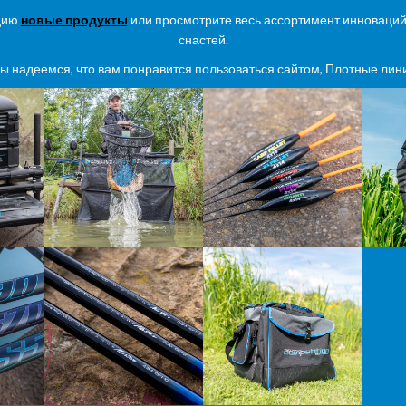
кцию
новые продукты
или просмотрите весь ассортимент инноваций
снастей.
ы надеемся, что вам понравится пользоваться сайтом, Плотные лин