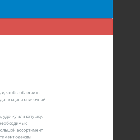
и, чтобы облегчить
одит в сцене спичечной
, удочку или катушку,
, необходимых
 большой ассортимент
ортимент одежды