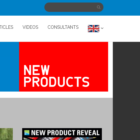
TICLES
VIDEOS
CONSULTANTS
See what's up and coming
tems
Check out the latest Match Fishing
Products for the year ahead.
VIEW PRODUCTS