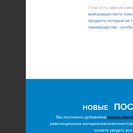
У нас есть один из са
выигравших матч, пом
продукты, которые не 
преимущество - особен
ПОС
НОВЫЕ
Мы постоянно добавляем
новые прод
революционных материалов/компонентов, 
можете увидеть все