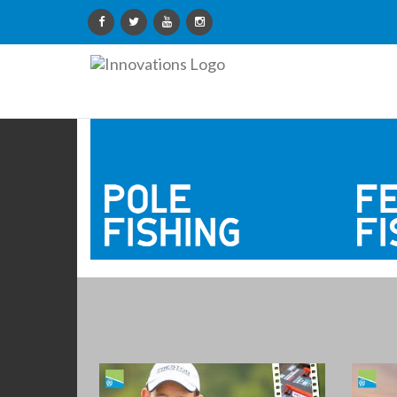
Innovations
Limited
Pole Fishing Products
Feeder
Check out the latest Pole Fishing
See all
gear...from poles to floats and rollers
produc
VIEW PRODUCTS
VIEW 