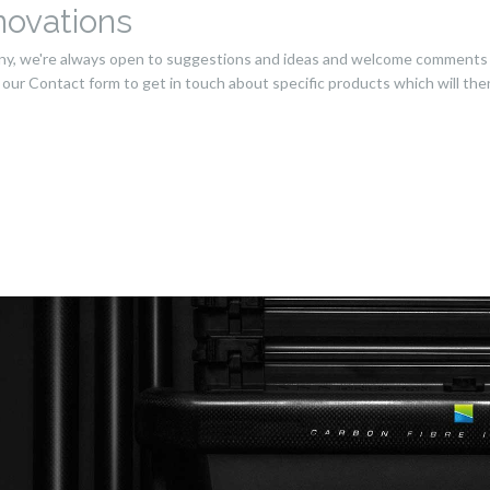
novations
ny, we're always open to suggestions and ideas and welcome comments 
e our Contact form to get in touch about specific products which will th