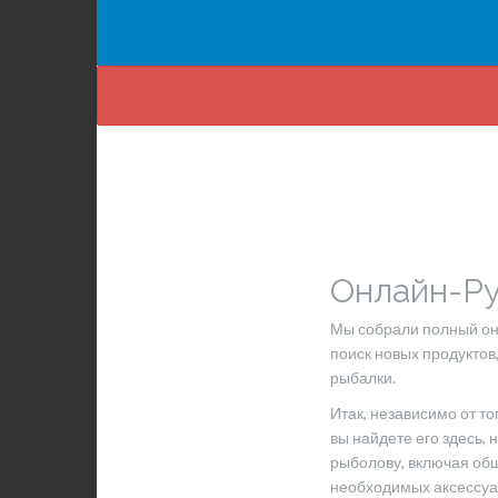
Онлайн-Ру
Мы собрали полный онл
поиск новых продуктов,
рыбалки.
Итак, независимо от то
вы найдете его здесь,
рыболову, включая общ
необходимых аксессуар