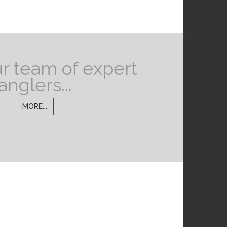
r team of expert
anglers...
MORE...