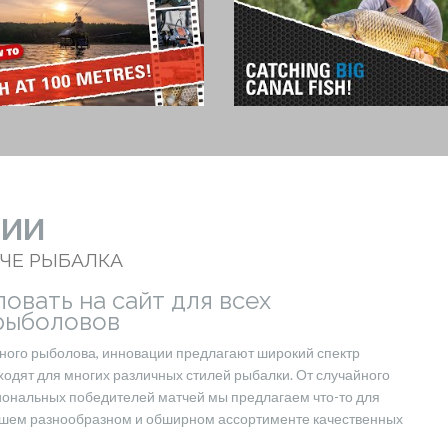
ЦИИ
ТЧЕ РЫБАЛКА
овать на сайт для всех
рыболовов
ного рыболова, инновации предлагают широкий спектр
дходят для многих различных стилей рыбалки. От случайного
ональных победителей матчей мы предлагаем что-то для
ашем разнообразном и обширном ассортименте качественных