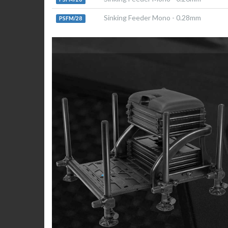
Sinking Feeder Mono - 0.28mm
PSFM/28