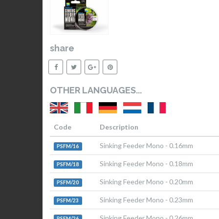
share
OTHER LANGUAGES...
Code
Description
Sinking Feeder Mono - 0.16mm
PSFM/16
Sinking Feeder Mono - 0.18mm
PSFM/18
Sinking Feeder Mono - 0.20mm
PSFM/20
Sinking Feeder Mono - 0.23mm
PSFM/23
Sinking Feeder Mono - 0.26mm
PSFM/26