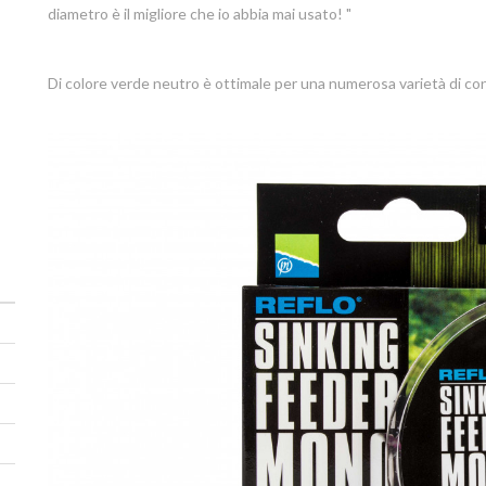
diametro è il migliore che io abbia mai usato! "
Di colore verde neutro è ottimale per una numerosa varietà di cond