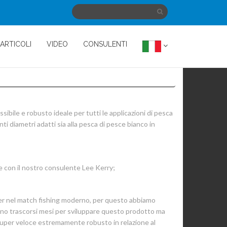
ARTICOLI
VIDEO
CONSULENTI
bile e robusto ideale per tutti le applicazioni di pesca
 diametri adatti sia alla pesca di pesce bianco in
e con il nostro consulente Lee Kerry;
er nel match fishing moderno, per questo abbiamo
Sono trascorsi mesi per sviluppare questo prodotto ma
uper veloce estremamente robusto in relazione al