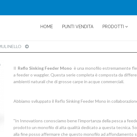
HOME
PUNTI VENDITA
PRODOTTI
 MULINELLO
PRODUCT
PAGE
m
Il
Reflo Sinking Feeder Mono
è una monofilo estremamente flessi
a feeder o waggler. Questa serie completa è composta da differenti
ambienti naturali che di grosse carpe in acque commerciali.
Abbiamo sviluppato il Reflo Sinking Feeder Mono in collaborazion
"In Innovations conosciamo bene l’importanza della pesca a feed
prodotto un monofilo di alta qualità dedicato a questa tecnica. 
alla fine posso affermare che questo monofilo ad affondamento s