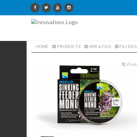
Innovations
Limited
HOME
PRODUCTS
AMI & FILO
FILI DA
Zoo