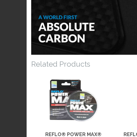
Related Products
REFLO® POWER MAX®
REFL